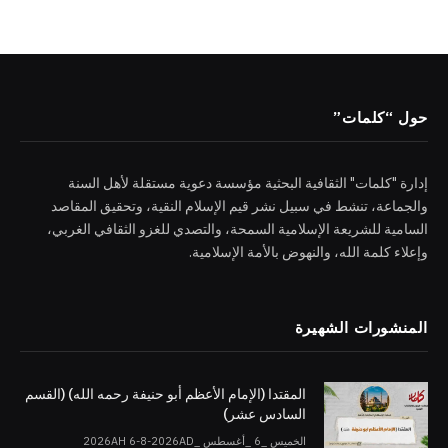
حول “كلمات”
إدارة "كلمات" الثقافية البحثية مؤسسة دعوية مستقلة لأهل السنة
والجماعة، تنشط في سبيل نشر قيم الإسلام النقية، وتحقيق المقاصد
السامية للشريعة الإسلامية السمحة، والتصدي للغزو الثقافي الغربي،
وإعلاء كلمة الله، والنهوض بالأمة الإسلامية.
المنشورات الشهيرة
المقتدا (الإمام الأعظم أبو حنيفة رحمه الله) (القسم
السادس عشر)
الخميس _6 _أغسطس _2026AH 6-8-2026AD