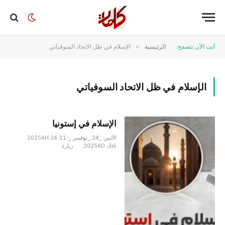
أنت الآن تتصفح:
الرئيسية
»
الإسلام في ظل الاتحاد السوفياتي
الإسلام في ظل الاتحاد السوفياتي
الإسلام في إستونيا
الأثنين _24 _نوفمبر _2025AH 24-11-
6
2025AD
زيارة