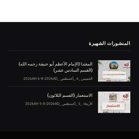
المنشورات الشهيرة
المقتدا (الإمام الأعظم أبو حنيفة رحمه الله)
(القسم السادس عشر)
الخميس _6 _أغسطس _2026AH 6-8-2026AD
الاستعمار (القسم الثلاثون)
الأربعاء _5 _أغسطس _2026AH 5-8-2026AD