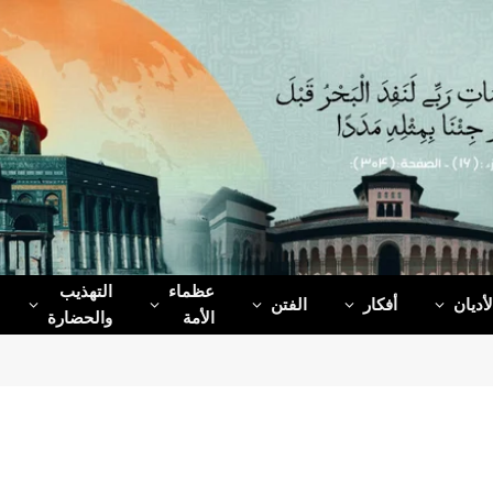
عظماء‌
التهذيب
لأديان
أفكار
الفتن
الأمة
والحضارة