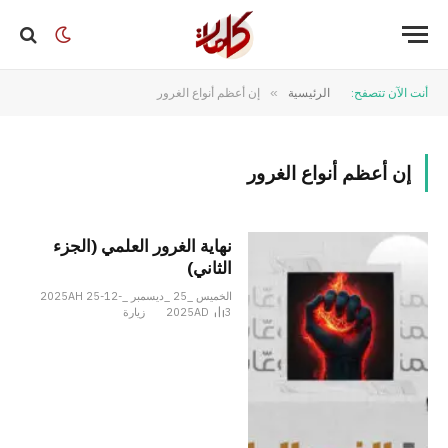
أنت الآن تتصفح:
الرئيسية
»
إن أعظم أنواع الغرور
إن أعظم أنواع الغرور
نهاية الغرور العلمي (الجزء
الثاني)
الخميس _25 _ديسمبر _2025AH 25-12-
3
2025AD
زيارة