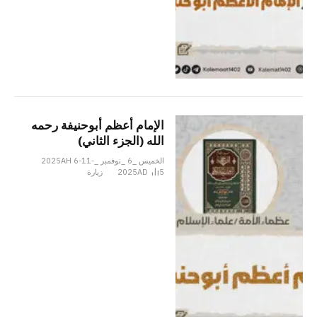
الإمام أعظم أبوحنیفة رحمه‌
الله‌ (الجزء الثاني)
الخميس _6 _نوفمبر _2025AH 6-11-
5
2025AD
زيارة