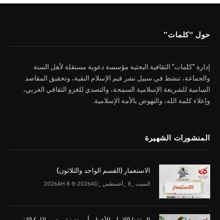
حول “كلمات”
إدارة "كلمات" الثقافية البحثية مؤسسة دعوية مستقلة لأهل السنة
والجماعة، تنشط في سبيل نشر قيم الإسلام النقية، وتحقيق المقاصد
السامية للشريعة الإسلامية السمحة، والتصدي للغزو الثقافي الغربي،
وإعلاء كلمة الله، والنهوض بالأمة الإسلامية.
المنشورات الشهيرة
الاستعمار (القسم الواحد والثلاثون)
السبت _8 _أغسطس _2026AH 8-8-2026AD
المقتدا (الإمام الأعظم أبو حنيفة رحمه الله) (القسم